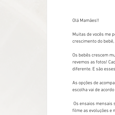
Olá Mamães!!
Muitas de vocês me 
crescimento do bebê,
Os bebês crescem mui
revemos as fotos! Ca
diferente. E são esse
As opções de acompan
escolha vai de acord
 Os ensaios mensais são ótimos para quando completar os 12 meses, juntar e rever como um 
filme as evoluções e 