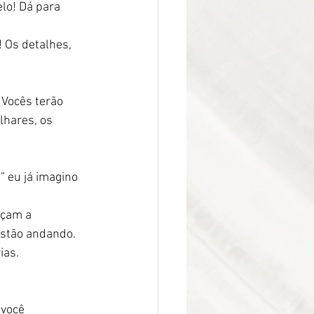
lo! Dá para 
Vocês terão 
hares, os 
stão andando. 
as. 
você 