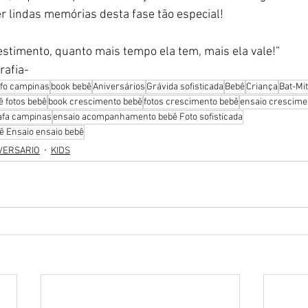
r lindas memórias desta fase tão especial! 
vestimento, quanto mais tempo ela tem, mais ela vale!”
rafia-
afo campinas
book bebê
Aniversários
Grávida sofisticada
Bebê
Criança
Bat-Mi
 fotos bebê
book crescimento bebê
fotos crescimento bebê
ensaio crescime
rafa campinas
ensaio acompanhamento bebê Foto sofisticada
 Ensaio ensaio bebê
VERSARIO
KIDS