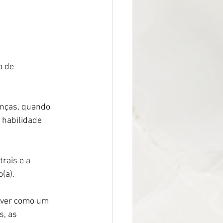
 de 
nças, quando 
 habilidade 
rais e a 
(a).
, as 