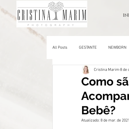
IN
All Posts
GESTANTE
NEWBORN
Cristina Marim
8 de 
CHA REVELAÇÃO
KIDS
CO
Como sã
Acompan
Bebê?
Atualizado:
8 de mar. de 202