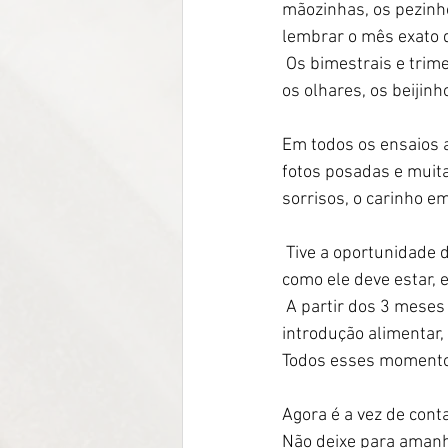
mãozinhas, os pezinho
lembrar o mês exato 
 Os bimestrais e trimestrais são mais espaçados e as mudanças mais aparentes! Os detalhes, 
os olhares, os beijinh
Em todos os ensaios a
fotos posadas e muit
sorrisos, o carinho e
 Tive a oportunidade de acompanhar a evolução de muitos bebês. Em cada “visita” eu já imagino 
como ele deve estar, 
 A partir dos 3 meses de vida os bebês começam a sorrir, aos 6 meses eles começam a 
introdução alimentar
Todos esses momentos
Agora é a vez de conta
Não deixe para amanhã