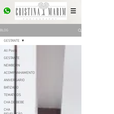
BLOG
GESTANTE
All Posts
GESTANTE
NEWBORN
ACOMPANHAMENTO
ANIVERSARIO
BATIZADO
TEMATICOS
CHA DE BEBE
CHA