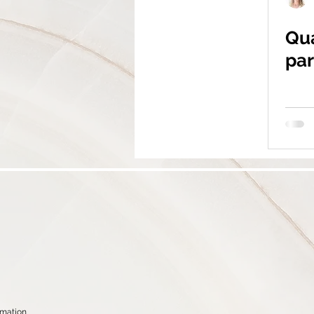
Qua
par
rmation