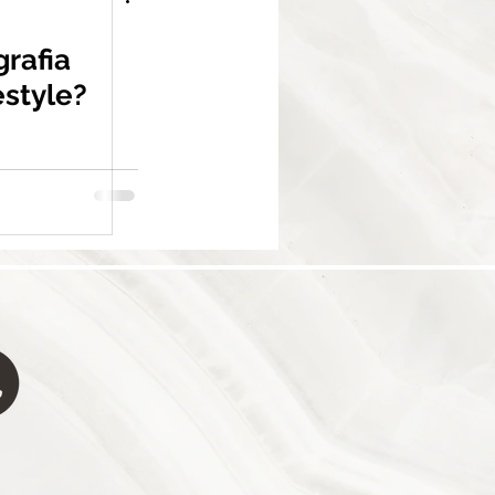
grafia
style?